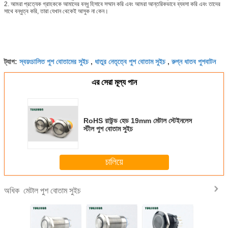
2. আমরা প্রত্যেক গ্রাহককে আমাদের বন্ধু হিসাবে সম্মান করি এবং আমরা আন্তরিকভাবে ব্যবসা করি এবং তাদের
সাথে বন্ধুত্ব করি, তারা যেখান থেকেই আসুক না কেন।
স্বয়ংচালিত পুশ বোতামের সুইচ
ধাতুর নেতৃত্বে পুশ বোতাম সুইচ
রুগ্ন ধাতব পুশবাটন
ট্যাগ:
,
,
এর সেরা মূল্য পান
RoHS রাউন্ড হেড 19mm মেটাল স্টেইনলেস
স্টীল পুশ বোতাম সুইচ
চালিয়ে
মেটাল পুশ বোতাম সুইচ
অধিক