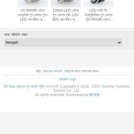
েটাল পুশ
হাই সিকিউরিটি মেটাল
12mm LED মেটাল
LED লাইট রিং
IP65 19mm
চ মোমেন্টারি
মোমেন্টারি পুশ বোতাম সুইচ
পুশ বোতাম সুইচ 12V
অ্যালুমিনিয়াম পুশ বোতাম
পুশ বোতাম সুই
 পিন টার্মিনাল
LED আলোকিত ফ্ল্যাট
36V, আলোকিত ক্ষণিক
সুইচ দীর্ঘস্থায়ী প্রেসের
মোমেন্টারি পুশ
NO
রাউন্ড হেড
পুশ বোতাম সুইচ
জন্য 22 মিমি টেকসই
হাই হ
ভাষা পরিবর্তন করুন
বাড়ি
|
আমাদের সম্পর্কে
|
আমাদের সাথে যোগাযোগ করুন
ডেস্কটপ দেখুন
চীন ধাতুর নেতৃত্বে পুশ বোতাম সুইচ
সরবরাহকারী. Copyright © 2019 - 2024 Yueqing Yueshun
Electric Co., Ltd..
All rights reserved. Developed by
ECER