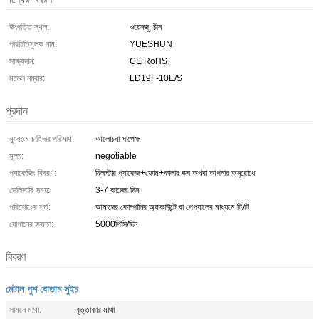
উৎপত্তি স্থল:
ওয়েনজু, চীন
পরিচিতিমুলক নাম:
YUESHUN
সাক্ষ্যদান:
CE RoHS
মডেল নম্বার:
LD19F-10E/S
প্রদান
ন্যূনতম চাহিদার পরিমাণ:
আলোচনা সাপেক্ষ
মূল্য:
negotiable
প্যাকেজিং বিবরণ:
ব্লিস্টার প্যাকেজ+ফোম+কালার বক্স অথবা আপনার অনুরোধে
ডেলিভারি সময়:
3-7 কাজের দিন
পরিশোধের শর্ত:
আমাদের কোম্পানির অ্যাকাউন্টে বা পেপ্যালের মাধ্যমে টি/টি
যোগানের ক্ষমতা:
5000পিসি/দিন
বিবরণ
মেটাল পুশ বোতাম সুইচ
সামনে মাথা:
বৃত্তাকার মাথা