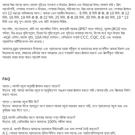
আমরা উচ্চ মানের ধাতব বোতাম সুইচের গবেষণা ও উন্নয়ন, উত্পাদন এবং বিক্রয়ের উপর ফোকাস করি। শিল্প
প্রকৌশলী, পেশাদার গবেষণা ও উন্নয়ন, পেশাদার বিক্রয়, পরিষেবা দল, উচ্চ-মানের ব্যবস্থাপনা এবং পেশাদার উত্পাদন
দলে 12 বছরের অভিজ্ঞতার সাথে। আমরা এখন স্বাধীন উদ্ভাবন। : 6 মিমি, 8 মিমি Ф Ф, Ф 10 মিমি, Ф 12
মিমি, 16 মিমি, 19 মিমি Ф Ф, Ф 22 মিমি, 25 মিমি, Ф Ф 28 মিমি, 30 মিমি, Ф Ф 40 মিমি, 19 * 13
মিমি এবং ধাতু পুশ বোতাম সুইচ এবং বাতি অন্যান্য সিরিজ.
স্ব-লকিং, স্ব-দ্বৈততা, বাতি সহ আলোকিত টাইপ, জলরোধী প্রকার (IP67 স্তর পর্যন্ত), সুরক্ষা (IK10 স্তর
পর্যন্ত, দ্বি-রঙের লুমিনেসেন্স, ত্রিবর্ণের লুমিনেসেন্স এবং সুইচের অন্যান্য ফাংশন, বিশেষ করে নতুন উন্নত উচ্চ
-কারেন্ট মেটাল বোতাম সুইচ, 10A পর্যন্ত বর্তমান। বেশিরভাগ পণ্যই CCC, CQC, CE এবং অন্যান্য
প্রামাণিক সার্টিফিকেশন পাস করেছে।
আমাদের ব্র্যান্ড ব্যাপকভাবে বিশ্বস্ত এবং গ্রাহকদের দ্বারা স্বীকৃত বা ব্যবহারের জন্য মনোনীত৷ আমরা বিকাশ এবং
উদ্ভাবনের জন্য, বাজারের চাহিদার সাথে সামঞ্জস্য রেখে পণ্যগুলি আরও উত্পাদন করতে এবং উত্সর্গীকৃত পরিষেবা
সরবরাহ করার জন্য আরও প্রচেষ্টা করব৷
F&Q
প্রশ্ন ১.আপনি নমুনা অনুযায়ী উত্পাদন করতে পারেন?
উত্তর: হ্যাঁ, আমরা আপনার নমুনা বা প্রযুক্তিগত অঙ্কন দ্বারা উত্পাদন করতে পারি।আমরা ছাঁচ এবং ফিক্সচার নির্মাণ
করতে পারেন.
প্রশ্ন ২.আপনার নমুনা নীতি কি?
উত্তর: আমাদের স্টকে প্রস্তুত অংশ থাকলে আমরা নমুনা সরবরাহ করতে পারি, তবে গ্রাহকদের নমুনা খরচ এবং
কুরিয়ার খরচ দিতে হবে।
Q3.আপনি ডেলিভারির আগে আপনার সমস্ত পণ্য পরীক্ষা করেন?
উত্তর: হ্যাঁ, ডেলিভারির আগে আমাদের 100% পরীক্ষা আছে
প্রশ্ন 4: আপনি কীভাবে আমাদের ব্যবসাকে দীর্ঘমেয়াদী এবং ভাল সম্পর্ক তৈরি করবেন?
A:1।আমরা আমাদের গ্রাহকদের সুবিধা নিশ্চিত করতে ভাল মানের এবং প্রতিযোগিতামূলক মূল্য রাখি;