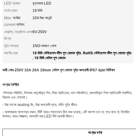
LED প্রকার:
বৃত্তাকার LED
গর্তের ব্যাস:
19 মিমি
Max.
সর্বোচ্চ
10A উচ্চ কারেন্ট
current
বর্তমান
:
ভোল্টেজ, বৈদ্যুতিক একক
6V-250V
বিশেষ:
সুইচ সমন্বয়:
1NO-সাধারণ খোলা
19 মিমি স্টেইনলেস স্টীল পুশ বোতাম সুইচ
RoHS স্টেইনলেস স্টীল পুশ বোতাম সুইচ
লক্ষণীয় করা:
,
19 মিমি মেটাল পুশ বোতাম
,
ভারী লোড 250V 10A 20A 19mm মেটাল পুশ বোতাম সুইচ জলরোধী IP67 4pin টার্মিনাল
পণ্যের বৈশিষ্ট্য
-
সিলভার পরিচিতি, সিলভার ধাতুপট্টাবৃত পিন, নিম্ন প্রতিরোধ, ভাল পরিবাহিতা, আমদানিকৃত শিখা প্রতিরোধী প্লাস্টিক,
নিরাপদ এবং টেকসই।
- উচ্চ মানের sealing রিং, উচ্চ জলরোধী স্তর, বর্ধিত সুইচ জীবন.
- অ্যাপারচার আপগ্রেড করুন, কীটি আরও শক্তভাবে ঠিক করা হয়েছে, এটি আলগা হবে না, পড়ে যাবে না; হিমায়িত
উপাদান, আরও উজ্জ্বল, আমদানি করা LED দীর্ঘ দরকারী জীবন।
পণ্যের বর্ণনা