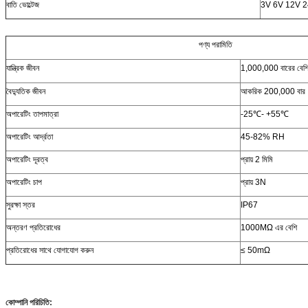
বাতি ভোল্টেজ
3V 6V 12V 
পণ্য পরামিতি
যান্ত্রিক জীবন
1,000,000 বারের বেশ
বৈদ্যুতিক জীবন
আকরিক 200,000 বার
অপারেটিং তাপমাত্রা
-25℃- +55℃
অপারেটিং আর্দ্রতা
45-82% RH
অপারেটিং দূরত্ব
প্রায় 2 মিমি
অপারেটিং চাপ
প্রায় 3N
সুরক্ষা স্তর
IP67
অন্তরণ প্রতিরোধের
1000MΩ এর বেশি
প্রতিরোধের সাথে যোগাযোগ করুন
≤ 50mΩ
কোম্পানি পরিচিতি: