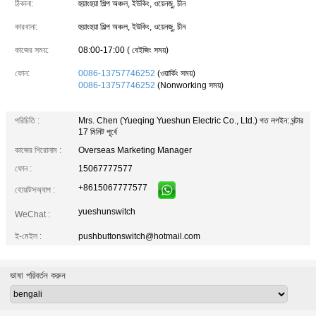
ঠিকানা:
হুয়াংহুয়া শিল্প অঞ্চল, ইউকিং, ওয়েনজু, চীন
কারখানা:
হুয়াংহুয়া শিল্প অঞ্চল, ইউকিং, ওয়েনজু, চীন
কাজের সময়:
08:00-17:00 ( বেইজিং সময়)
ফোন:
0086-13757746252
(ওয়ার্কিং সময়)
0086-13757746252
(Nonworking সময়)
পরিচিতি :
Mrs. Chen (Yueqing Yueshun Electric Co., Ltd.)
গত লগইন: ঘন্টার
17 মিনিট পূর্বে
কাজের শিরোনাম :
Overseas Marketing Manager
ফোন :
15067777577
+8615067777577
হোয়াটসঅ্যাপ :
yueshunswitch
WeChat :
ই-মেইল :
pushbuttonswitch@hotmail.com
ভাষা পরিবর্তন করুন